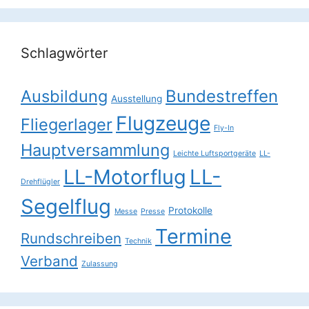
Schlagwörter
Ausbildung
Bundestreffen
Ausstellung
Flugzeuge
Fliegerlager
Fly-In
Hauptversammlung
Leichte Luftsportgeräte
LL-
LL-Motorflug
LL-
Drehflügler
Segelflug
Protokolle
Messe
Presse
Termine
Rundschreiben
Technik
Verband
Zulassung