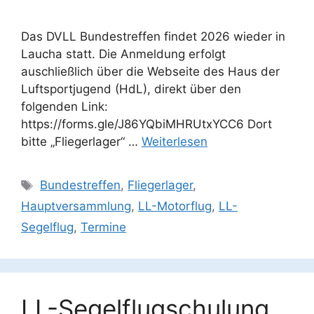
Das DVLL Bundestreffen findet 2026 wieder in
Laucha statt. Die Anmeldung erfolgt
auschließlich über die Webseite des Haus der
Luftsportjugend (HdL), direkt über den
folgenden Link:
https://forms.gle/J86YQbiMHRUtxYCC6 Dort
bitte „Fliegerlager“ …
Weiterlesen
Schlagwörter
Bundestreffen
,
Fliegerlager
,
Hauptversammlung
,
LL-Motorflug
,
LL-
Segelflug
,
Termine
LL-Segelflugschulung