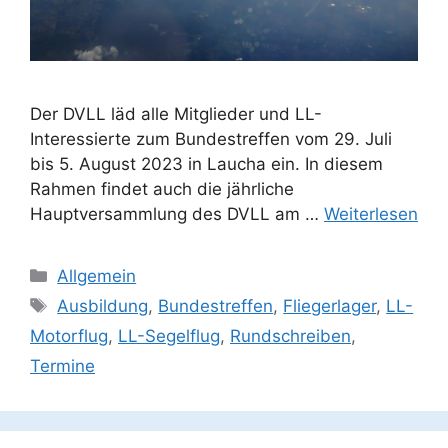
Der DVLL läd alle Mitglieder und LL-
Interessierte zum Bundestreffen vom 29. Juli
bis 5. August 2023 in Laucha ein. In diesem
Rahmen findet auch die jährliche
Hauptversammlung des DVLL am …
Weiterlesen
Kategorien
Allgemein
Schlagwörter
Ausbildung
,
Bundestreffen
,
Fliegerlager
,
LL-
Motorflug
,
LL-Segelflug
,
Rundschreiben
,
Termine