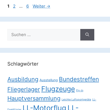
Seite
Seite
Seite
1
2
…
6
Weiter
→
Suchen
nach:
Schlagwörter
Ausbildung
Bundestreffen
Ausstellung
Flugzeuge
Fliegerlager
Fly-In
Hauptversammlung
Leichte Luftsportgeräte
LL-
LL-Motorflug
LL-
Drehflügler