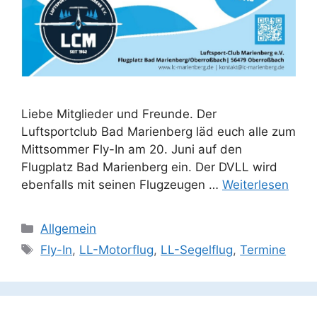
Liebe Mitglieder und Freunde. Der
Luftsportclub Bad Marienberg läd euch alle zum
Mittsommer Fly-In am 20. Juni auf den
Flugplatz Bad Marienberg ein. Der DVLL wird
ebenfalls mit seinen Flugzeugen …
Weiterlesen
Kategorien
Allgemein
Schlagwörter
Fly-In
,
LL-Motorflug
,
LL-Segelflug
,
Termine