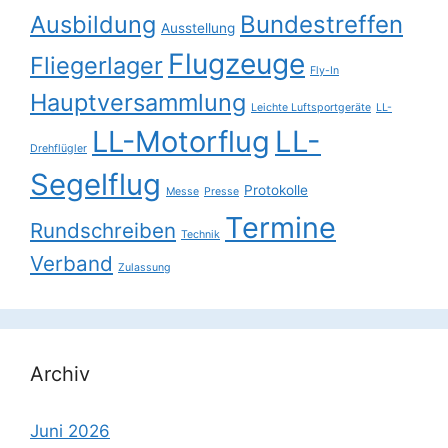
Ausbildung
Bundestreffen
Ausstellung
Flugzeuge
Fliegerlager
Fly-In
Hauptversammlung
Leichte Luftsportgeräte
LL-
LL-Motorflug
LL-
Drehflügler
Segelflug
Protokolle
Messe
Presse
Termine
Rundschreiben
Technik
Verband
Zulassung
Archiv
Juni 2026