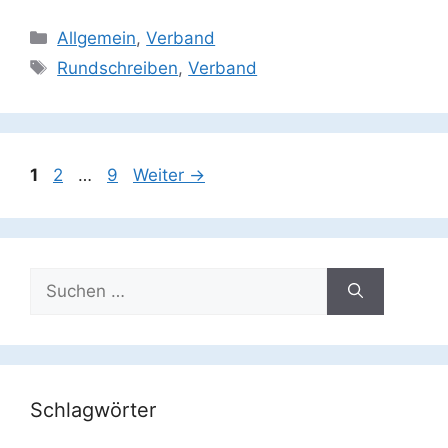
Kategorien
Allgemein
,
Verband
Schlagwörter
Rundschreiben
,
Verband
Seite
Seite
Seite
1
2
…
9
Weiter
→
Suchen
nach:
Schlagwörter