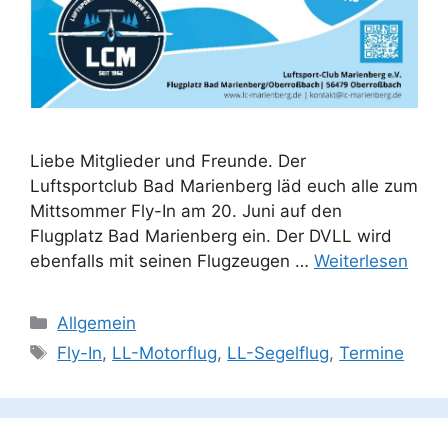
Liebe Mitglieder und Freunde. Der
Luftsportclub Bad Marienberg läd euch alle zum
Mittsommer Fly-In am 20. Juni auf den
Flugplatz Bad Marienberg ein. Der DVLL wird
ebenfalls mit seinen Flugzeugen …
Weiterlesen
Kategorien
Allgemein
Schlagwörter
Fly-In
,
LL-Motorflug
,
LL-Segelflug
,
Termine