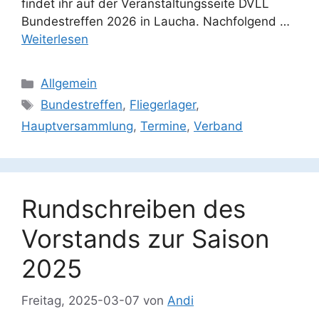
findet ihr auf der Veranstaltungsseite DVLL
Bundestreffen 2026 in Laucha. Nachfolgend …
Weiterlesen
Kategorien
Allgemein
Schlagwörter
Bundestreffen
,
Fliegerlager
,
Hauptversammlung
,
Termine
,
Verband
Rundschreiben des
Vorstands zur Saison
2025
Freitag, 2025-03-07
von
Andi