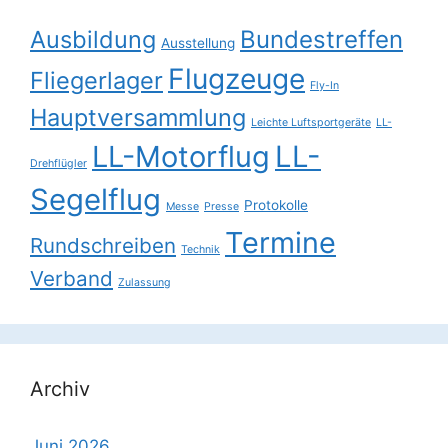
Ausbildung
Bundestreffen
Ausstellung
Flugzeuge
Fliegerlager
Fly-In
Hauptversammlung
Leichte Luftsportgeräte
LL-
LL-Motorflug
LL-
Drehflügler
Segelflug
Protokolle
Messe
Presse
Termine
Rundschreiben
Technik
Verband
Zulassung
Archiv
Juni 2026