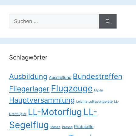
Suchen
nach:
Schlagwörter
Ausbildung
Bundestreffen
Ausstellung
Flugzeuge
Fliegerlager
Fly-In
Hauptversammlung
Leichte Luftsportgeräte
LL-
LL-Motorflug
LL-
Drehflügler
Segelflug
Protokolle
Messe
Presse