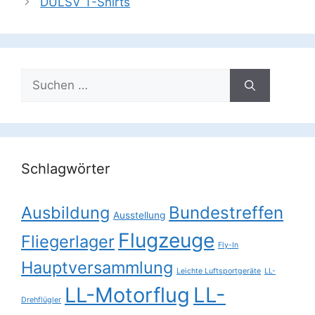
DULSV T-Shirts
Suchen
nach:
Schlagwörter
Ausbildung
Bundestreffen
Ausstellung
Flugzeuge
Fliegerlager
Fly-In
Hauptversammlung
Leichte Luftsportgeräte
LL-
LL-Motorflug
LL-
Drehflügler