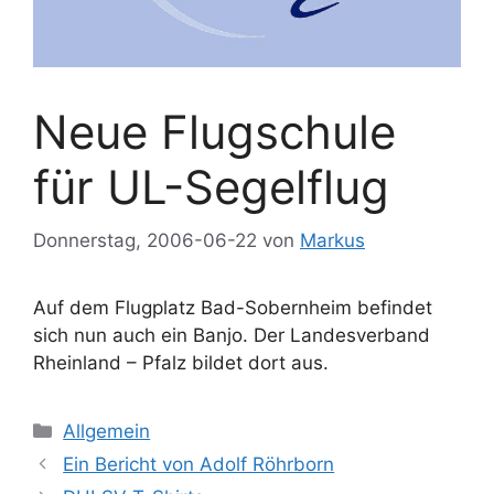
Neue Flugschule
für UL-Segelflug
Donnerstag, 2006-06-22
von
Markus
Auf dem Flugplatz Bad-Sobernheim befindet
sich nun auch ein Banjo. Der Landesverband
Rheinland – Pfalz bildet dort aus.
Kategorien
Allgemein
Ein Bericht von Adolf Röhrborn